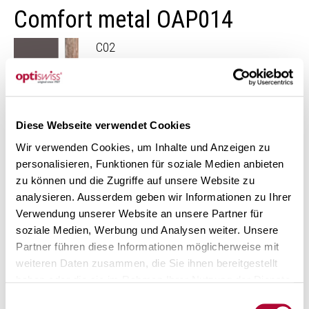
Comfort metal OAP014
C02
Scopri la nostra collezione di montature «Comfort metal»
Diese Webseite verwendet Cookies
More frames
Wir verwenden Cookies, um Inhalte und Anzeigen zu
personalisieren, Funktionen für soziale Medien anbieten
zu können und die Zugriffe auf unsere Website zu
analysieren. Ausserdem geben wir Informationen zu Ihrer
Verwendung unserer Website an unsere Partner für
soziale Medien, Werbung und Analysen weiter. Unsere
Partner führen diese Informationen möglicherweise mit
More frames from the «Comfort
weiteren Daten zusammen, die Sie ihnen bereitgestellt
haben oder die sie im Rahmen Ihrer Nutzung der Dienste
metal» collection
gesammelt haben. Mehr über die Verarbeitung
Ihrer
Einwilligungsauswahl