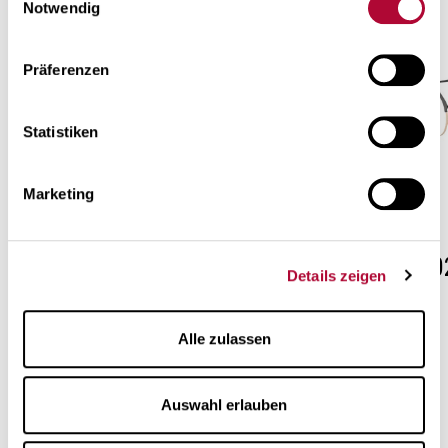
Daten und Ihre Rechte zu erfahren
.
Notwendig
Präferenzen
Statistiken
Marketing
OAP001
OAP00
Details zeigen
Alle zulassen
Auswahl erlauben