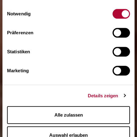
gesammelt haben. Mehr über die Verarbeitung
Ihrer
Einwilligungsauswahl
Swiss Excellence
Daten und Ihre Rechte zu erfahren
.
Notwendig
for vision
Präferenzen
Statistiken
Independent Premium
Marketing
Lens Manufacturer
Details zeigen
Alle zulassen
Auswahl erlauben