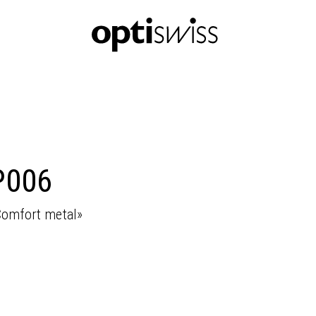
P006
«Comfort metal»