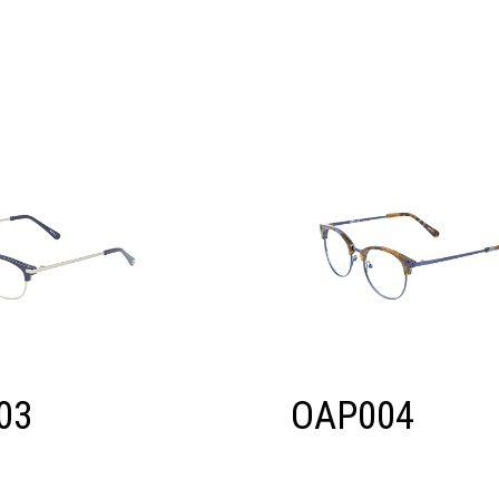
n
03
OAP004