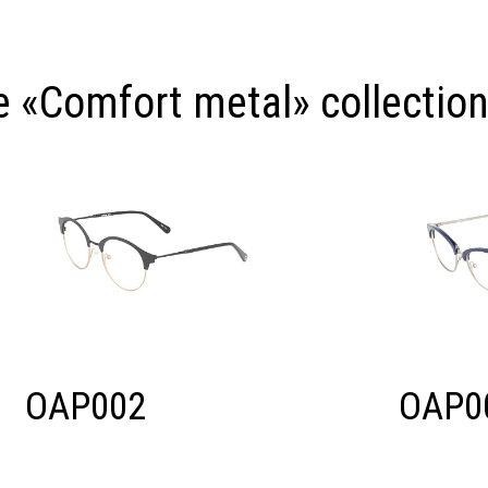
 «Comfort metal» collectio
OAP002
OAP0