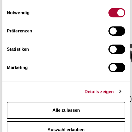
More frames from the «Sport»
gesammelt haben. Mehr über die Verarbeitung
Ihrer
Einwilligungsauswahl
collection
Daten und Ihre Rechte zu erfahren
.
Notwendig
Präferenzen
Statistiken
Marketing
Details zeigen
OSM001
OSM00
Alle zulassen
Auswahl erlauben