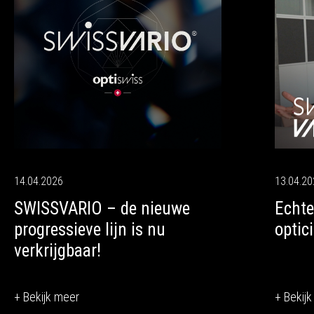
14.04.2026
13.04.2
SWISSVARIO – de nieuwe
Echte
progressieve lijn is nu
optic
verkrijgbaar!
+ Bekijk meer
+ Bekij