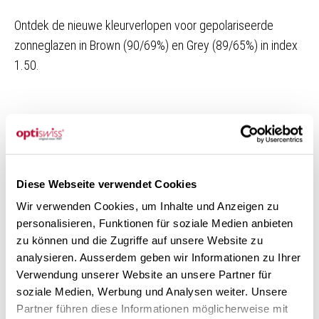
Ontdek de nieuwe kleurverlopen voor gepolariseerde
zonneglazen in Brown (90/69%) en Grey (89/65%) in index
1.50.
Stijl en bescherming gecombineer
Vermindert verblinding en verhoogt het contrast
Diese Webseite verwendet Cookies
Meer veiligheid in het wegverkeer en bij watersporten
Wir verwenden Cookies, um Inhalte und Anzeigen zu
personalisieren, Funktionen für soziale Medien anbieten
zu können und die Zugriffe auf unsere Website zu
100% UV-bescherming (kunststofglazen)
analysieren. Ausserdem geben wir Informationen zu Ihrer
Verwendung unserer Website an unsere Partner für
100% Swiss Made voor compromisloze kwaliteit
soziale Medien, Werbung und Analysen weiter. Unsere
Partner führen diese Informationen möglicherweise mit