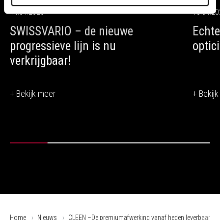
14.04.2026
13.04.2
SWISSVARIO – de nieuwe
Echte
progressieve lijn is nu
optic
verkrijgbaar!
+ Bekijk meer
+ Bekij
Home
Nieuws
CLEEN –De premiumafwerking vanaf heden leverbaar!