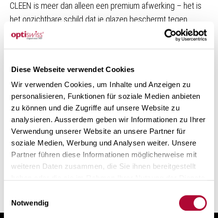
CLEEN is meer dan alleen een premium afwerking – het is
het onzichtbare schild dat je glazen beschermt tegen
water, stof en strepen. Ontwikkeld bij Optiswiss in Bazel,
versterkt CLEEN de hoogwaardige coatings Optiplas
UV
Dual+
en Optiplas O+ – voor een nieuw niveau van
Diese Webseite verwendet Cookies
zuiverheid en gebruiksgemak.
Wir verwenden Cookies, um Inhalte und Anzeigen zu
personalisieren, Funktionen für soziale Medien anbieten
ONTDEK NU
zu können und die Zugriffe auf unsere Website zu
analysieren. Ausserdem geben wir Informationen zu Ihrer
Verwendung unserer Website an unsere Partner für
soziale Medien, Werbung und Analysen weiter. Unsere
Partner führen diese Informationen möglicherweise mit
Terug naar het overzicht
weiteren Daten zusammen, die Sie ihnen bereitgestellt
haben oder die sie im Rahmen Ihrer Nutzung der Dienste
gesammelt haben. Mehr über die Verarbeitung
Ihrer
Einwilligungsauswahl
Daten und Ihre Rechte zu erfahren
.
Notwendig