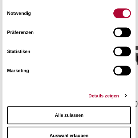
Meer monturen uit de «Sport»
gesammelt haben. Mehr über die Verarbeitung
Ihrer
Einwilligungsauswahl
collectie
Daten und Ihre Rechte zu erfahren
.
Notwendig
Präferenzen
Statistiken
Marketing
Details zeigen
OSM001
OSM00
Alle zulassen
Auswahl erlauben