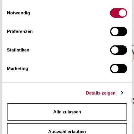
Meer monturen uit de «Comfort
gesammelt haben. Mehr über die Verarbeitung
Ihrer
Einwilligungsauswahl
metaal» collectie
Daten und Ihre Rechte zu erfahren
.
Notwendig
Präferenzen
Statistiken
Marketing
Details zeigen
OAP001
OAP00
Alle zulassen
Auswahl erlauben