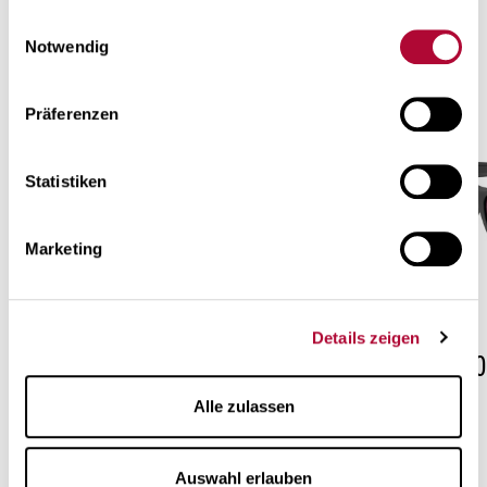
Altre montature della collezione
gesammelt haben. Mehr über die Verarbeitung
Ihrer
Einwilligungsauswahl
«Sport»
Daten und Ihre Rechte zu erfahren
.
Notwendig
Präferenzen
Statistiken
Marketing
Details zeigen
OSM001
OSM00
Alle zulassen
Auswahl erlauben