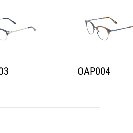
03
OAP004