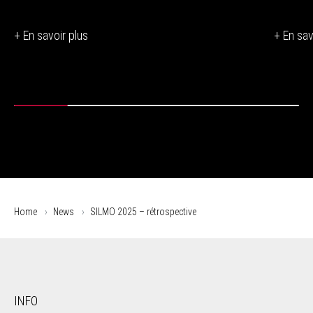
+ En savoir plus
+ En sav
Home
News
SILMO 2025 – rétrospective
INFO