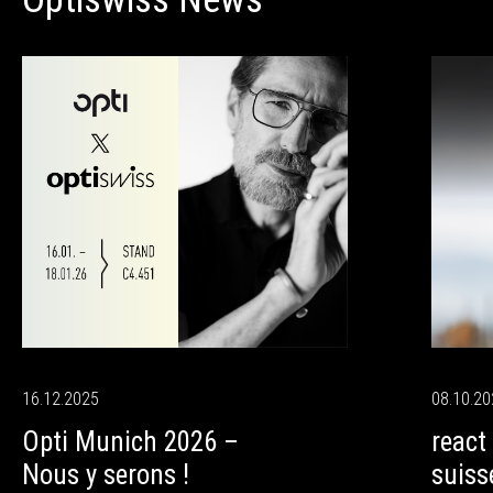
08.10.2
16.12.2025
react
Opti Munich 2026 –
suiss
Nous y serons !