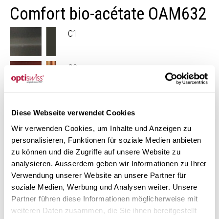
Comfort bio-acétate OAM632
C1
C2
Découvrez notre collection de montures Comfort bio-
Diese Webseite verwendet Cookies
acétate.
Wir verwenden Cookies, um Inhalte und Anzeigen zu
Autres montures
personalisieren, Funktionen für soziale Medien anbieten
zu können und die Zugriffe auf unsere Website zu
analysieren. Ausserdem geben wir Informationen zu Ihrer
Verwendung unserer Website an unsere Partner für
soziale Medien, Werbung und Analysen weiter. Unsere
Partner führen diese Informationen möglicherweise mit
weiteren Daten zusammen, die Sie ihnen bereitgestellt