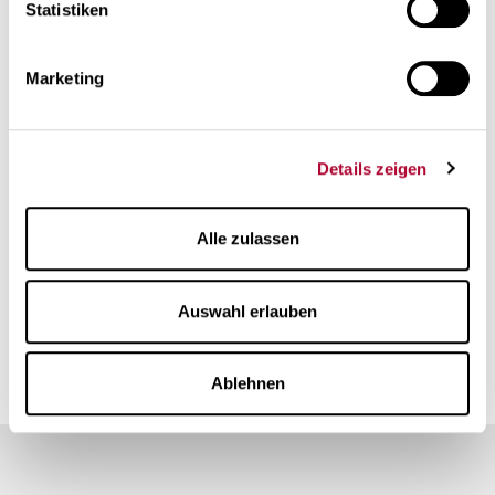
gelebt?
Statistiken
Durch unsere lokale Produktion im Herzen Europas sorgen
Marketing
wir nicht nur dafür, dass die bestellten …
Details zeigen
MEHR LESEN
Alle zulassen
Auswahl erlauben
Home
FAQ
Ablehnen