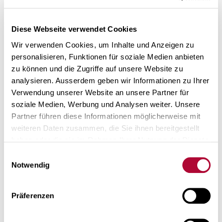
MEHR LESEN
Diese Webseite verwendet Cookies
Wir verwenden Cookies, um Inhalte und Anzeigen zu
personalisieren, Funktionen für soziale Medien anbieten
Was macht Optiswiss einzigartig?
zu können und die Zugriffe auf unsere Website zu
analysieren. Ausserdem geben wir Informationen zu Ihrer
Verwendung unserer Website an unsere Partner für
Wir bieten alles, was Sie für die optimale Erfüllung Ihrer
soziale Medien, Werbung und Analysen weiter. Unsere
Kundenbedürfnisse brauchen – von …
Partner führen diese Informationen möglicherweise mit
weiteren Daten zusammen, die Sie ihnen bereitgestellt
haben oder die sie im Rahmen Ihrer Nutzung der Dienste
MEHR LESEN
gesammelt haben. Mehr über die Verarbeitung
Ihrer
Einwilligungsauswahl
Daten und Ihre Rechte zu erfahren
.
Notwendig
Präferenzen
Wird Nachhaltigkeit bei Optiswiss