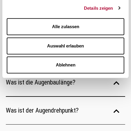
Details zeigen
Was bedeutet BIOMETRICS?
Alle zulassen
Was sind biometrische Parameter des
Auswahl erlauben
Auges?
Ablehnen
Was ist die Augenbaulänge?
Was ist der Augendrehpunkt?