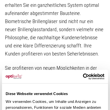
erhalten Sie ein ganzheitliches System optimal
aufeinander abgestimmter Bausteine.
Biometrische Brillengläser sind nicht nur ein
neuer Brillenglasstandard, sondern vielmehr eine
Philosophie, die nachhaltige Kundenerlebnisse
und eine klare Differenzierung schafft. Ihre
Kunden profitieren von besten Seherlebnissen.
Sie profitieren von neuen Möglichkeiten in der
Positionierung und Brillengläsern zu 100 % Swiss
Made. Die Optometristin und Trainerin
Petra
Lindne
r
erläutert in einem
Video
, welche
Diese Webseite verwendet Cookies
Kundenvorteile und Mehrwerte unter anderem
Wir verwenden Cookies, um Inhalte und Anzeigen zu
personalisieren, Funktionen für soziale Medien anbieten
SWISSVARIO BIOMETRICS HORIZON bietet.