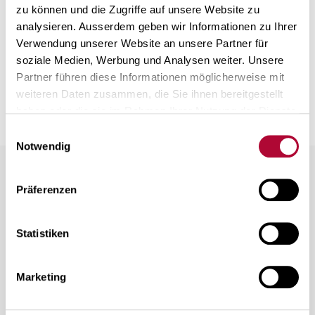
zu können und die Zugriffe auf unsere Website zu
analysieren. Ausserdem geben wir Informationen zu Ihrer
Verwendung unserer Website an unsere Partner für
Zurück zur Übersicht
soziale Medien, Werbung und Analysen weiter. Unsere
Partner führen diese Informationen möglicherweise mit
weiteren Daten zusammen, die Sie ihnen bereitgestellt
haben oder die sie im Rahmen Ihrer Nutzung der Dienste
gesammelt haben. Mehr über die Verarbeitung
Ihrer
Einwilligungsauswahl
Daten und Ihre Rechte zu erfahren
.
Notwendig
Präferenzen
Weitere Fragen
Statistiken
Was ist SWISSVARIO BIOMETRICS
Marketing
HORIZON?