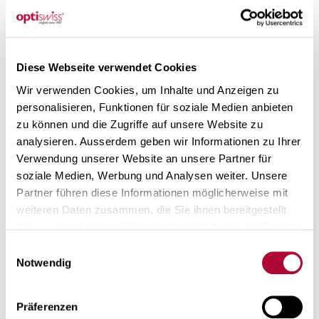
LÆS MERE
Diese Webseite verwendet Cookies
Wir verwenden Cookies, um Inhalte und Anzeigen zu
personalisieren, Funktionen für soziale Medien anbieten
Indeholder produktsortimentet fra
zu können und die Zugriffe auf unsere Website zu
analysieren. Ausserdem geben wir Informationen zu Ihrer
Optiswiss også brillestel?
Verwendung unserer Website an unsere Partner für
soziale Medien, Werbung und Analysen weiter. Unsere
Partner führen diese Informationen möglicherweise mit
Ja, de tre kollektioner Comfort, Gseh og Sport tilbyder
weiteren Daten zusammen, die Sie ihnen bereitgestellt
komplette løsninger til forskellige …
haben oder die sie im Rahmen Ihrer Nutzung der Dienste
gesammelt haben. Mehr über die Verarbeitung
Ihrer
Einwilligungsauswahl
Daten und Ihre Rechte zu erfahren
.
LÆS MERE
Notwendig
Präferenzen